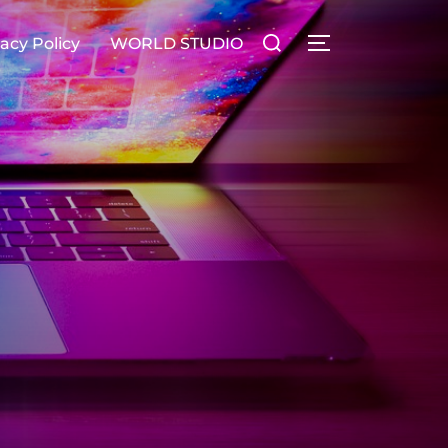
検
acy Policy
WORLD STUDIO
サイドバーとナ
索
対
象: