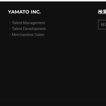
YAMATO INC.
検
検
・Talent Management
索:
・Talent Development
・Merchandise Sales