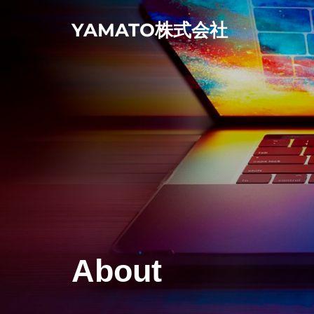
コ
YAMATO株式会社
ン
テ
ン
ツ
へ
ス
キ
ッ
プ
About