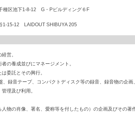
種区池下1-8-12 G・Pビルディング６F
-12 LAIDOUT SHIBUYA 205
の経営。
術者の養成並びにマネージメント。
たは委託とその興行。
d原盤、録音テープ、コンパクトディスク等の録音、録音物の企
、管理及び利用。
る人物の肖像、署名、愛称等を付したもの）の企画及びその著